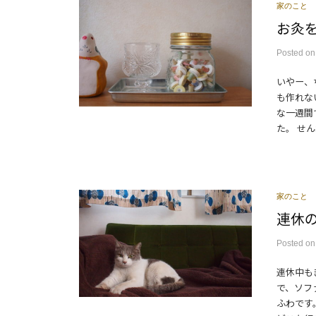
家のこと
お灸
Posted
o
いやー、
も作れな
な一週間
た。 せん
家のこと
連休
Posted
o
連休中も
で、ソフ
ふわです