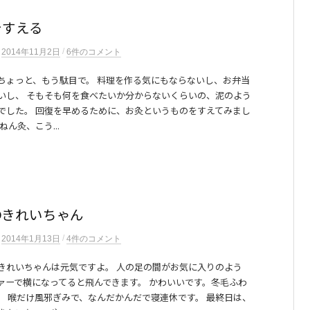
をすえる
/
n
2014年11月2日
6件のコメント
ちょっと、もう駄目で。 料理を作る気にもならないし、お弁当
いし、 そもそも何を食べたいか分からないくらいの、泥のよう
でした。 回復を早めるために、お灸というものをすえてみまし
ねん灸、こう...
のきれいちゃん
/
n
2014年1月13日
4件のコメント
きれいちゃんは元気ですよ。 人の足の間がお気に入りのよう
ァーで横になってると飛んできます。 かわいいです。冬毛ふわ
。 喉だけ風邪ぎみで、なんだかんだで寝連休です。 最終日は、