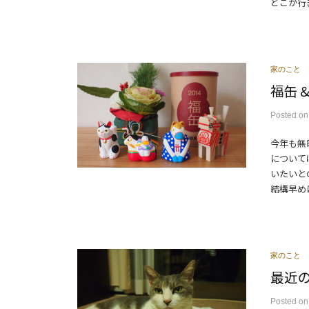
どこか行き
家のこと
福缶
Posted
o
今年も無
について
いたいと
結構早めに
家のこと
最近
Posted
o