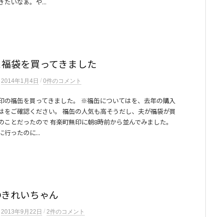
たいなぁ。や...
＆福袋を買ってきました
/
n
2014年1月4日
0件のコメント
印の福缶を買ってきました。 ※福缶についてはを、去年の購入
はをご確認ください。 福缶の人気も高そうだし、夫が福袋が買
のことだったので 有楽町無印に朝8時前から並んでみました。
行ったのに...
のきれいちゃん
/
n
2013年9月22日
2件のコメント