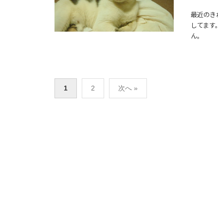
最近のき
してます
ん。
投
1
2
次へ »
稿
の
ペ
ー
ジ
送
り