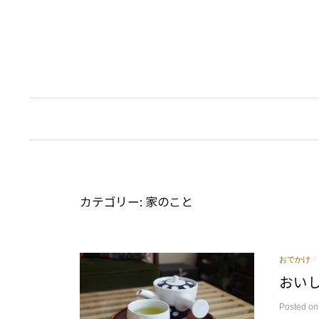
コ
ン
テ
ン
ツ
へ
ス
キ
ッ
プ
カテゴリー:
家のこと
おでかけ
/
おい
Posted
o