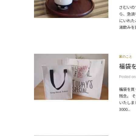
さむいの
ら、急須
にいれた
湯飲みを買
家のこと
福袋
Posted
o
福袋を買
残念。 そ
いたしま
3000...