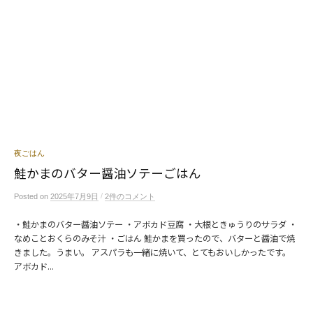
夜ごはん
鮭かまのバター醤油ソテーごはん
/
Posted
on
2025年7月9日
2件のコメント
・鮭かまのバター醤油ソテー ・アボカド豆腐 ・大根ときゅうりのサラダ ・
なめことおくらのみそ汁 ・ごはん 鮭かまを買ったので、バターと醤油で焼
きました。うまい。 アスパラも一緒に焼いて、とてもおいしかったです。
アボカド...