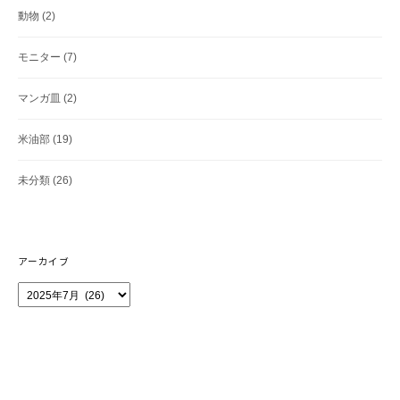
動物
(2)
モニター
(7)
マンガ皿
(2)
米油部
(19)
未分類
(26)
アーカイブ
ア
ー
カ
イ
ブ