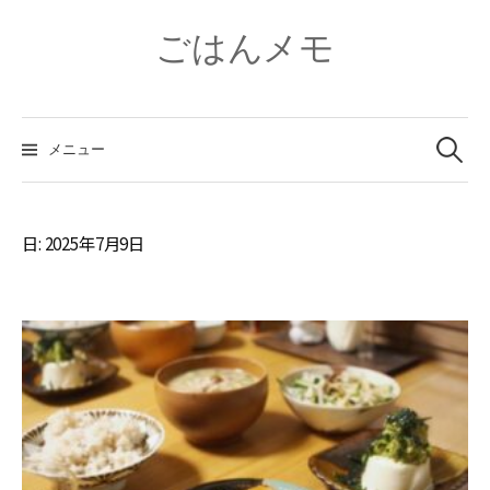
コ
ン
ごはんメモ
テ
ン
ツ
検
へ
索:
メニュー
ス
キ
ッ
プ
日:
2025年7月9日