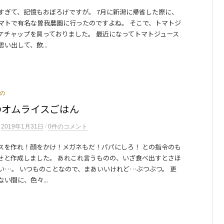
すぎて、記憶もおぼろげですが。 7月に新潟に帰省した際に、
マトで有名な曽我農園に行ったのですよね。 そこで、トマトジ
ケチャップを買っておりました。 最近になってトマトジュース
い出して、飲...
の
のオムライスごはん
/
n
2019年1月31日
0件のコメント
スを作れ！顔をかけ！メガネもだ！パパにしろ！ との指令のも
せと作成しました。 あれこれ言うものの、いざ食べ出すとさほ
い…。 いつものことなので、まあいいけれど…ぶつぶつ。 更
い間に、色々...