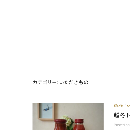
コ
ン
テ
ン
ツ
へ
ス
キ
ッ
プ
カテゴリー:
いただきもの
買い物
/
越冬
Posted
o