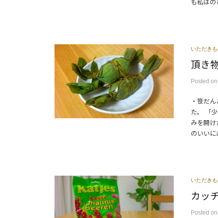
も私はのど
いただきも
頂き
Posted
o
・笹だん
た。 「
みを開け
のいいにお
いただきも
カッ
Posted
o