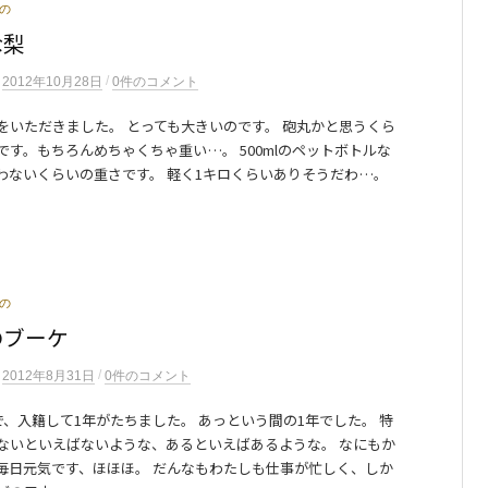
の
な梨
/
n
2012年10月28日
0件のコメント
をいただきました。 とっても大きいのです。 砲丸かと思うくら
です。もちろんめちゃくちゃ重い…。 500mlのペットボトルな
わないくらいの重さです。 軽く1キロくらいありそうだわ…。
.
の
のブーケ
/
n
2012年8月31日
0件のコメント
日で、入籍して1年がたちました。 あっという間の1年でした。 特
ないといえばないような、あるといえばあるような。 なにもか
毎日元気です、ほほほ。 だんなもわたしも仕事が忙しく、しか