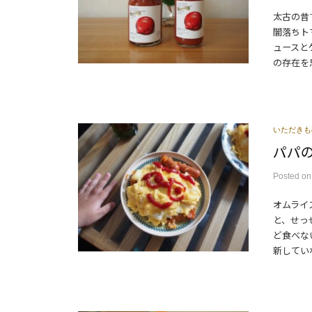
太古の昔
闇落ちト
ュースと
の存在を思
いただきも
パパ
Posted
o
オムライ
と、せっ
ど食べな
新していな