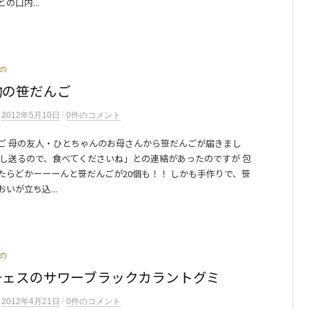
の口内...
の
物の笹だんご
/
n
2012年5月10日
0件のコメント
ご 母の友人・ひとちゃんのお母さんから笹だんごが届きまし
少し送るので、食べてくださいね」との連絡があったのですが 包
たらどかーーーんと笹だんごが20個も！！ しかも手作りで、笹
いが立ち込...
の
チェスのサワーブラックカラントグミ
/
n
2012年4月21日
0件のコメント