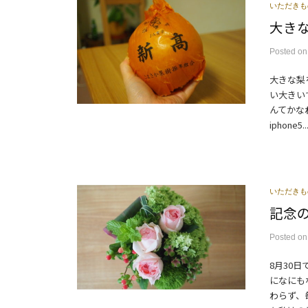
いただきも
大き
Posted
o
大きな梨
い大きい
んてかな
iphone5..
いただきも
記念
Posted
o
8月30
になにも
わらず、