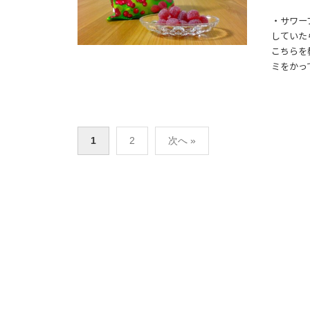
・サワー
していた
こちらを
ミをかって
投
1
2
次へ »
稿
の
ペ
ー
ジ
送
り