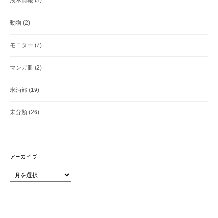
展示情報
(3)
動物
(2)
モニター
(7)
マンガ皿
(2)
米油部
(19)
未分類
(26)
アーカイブ
ア
ー
カ
イ
ブ