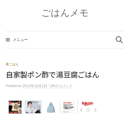
コ
ン
ごはんメモ
テ
ン
ツ
検
へ
索:
メニュー
ス
キ
ッ
プ
夜ごはん
自家製ポン酢で湯豆腐ごはん
/
Posted
on
2013年10月1日
2件のコメント