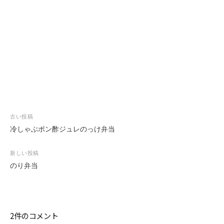
投
古い投稿
稿
冷しゃぶポン酢ジュレのっけ弁当
ナ
ビ
新しい投稿
ゲ
のり弁当
ー
シ
ョ
ン
2件のコメント