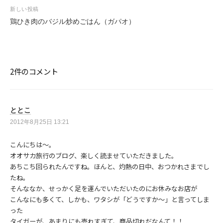
ビ
新しい投稿
ゲ
鶏ひき肉のバジル炒めごはん（ガパオ）
ー
シ
ョ
ン
2件のコメント
ととこ
2012年8月25日 13:21
こんにちは～。
オオサカ旅行のブログ、楽しく読ませていただきました。
あちこち回られたんですね。ほんと、灼熱の日中、おつかれさまでし
たね。
そんななか、せっかく足を運んでいただいたのにお休みなお店が
こんなにも多くて、しかも、ワタシが「どうですか～」と言ってしま
った
タイガーが、あまりにも売れすぎて、商品切れだなんて！！