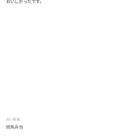
おいしかったです。
投
古い投稿
稿
焼鳥弁当
ナ