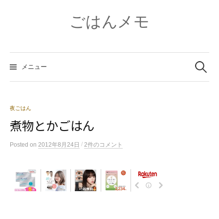
コ
ン
ごはんメモ
テ
ン
ツ
検
へ
索:
メニュー
ス
キ
ッ
プ
夜ごはん
煮物とかごはん
/
Posted
on
2012年8月24日
2件のコメント