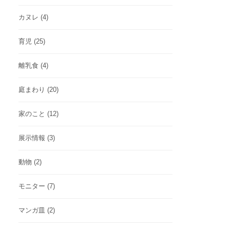
カヌレ
(4)
育児
(25)
離乳食
(4)
庭まわり
(20)
家のこと
(12)
展示情報
(3)
動物
(2)
モニター
(7)
マンガ皿
(2)