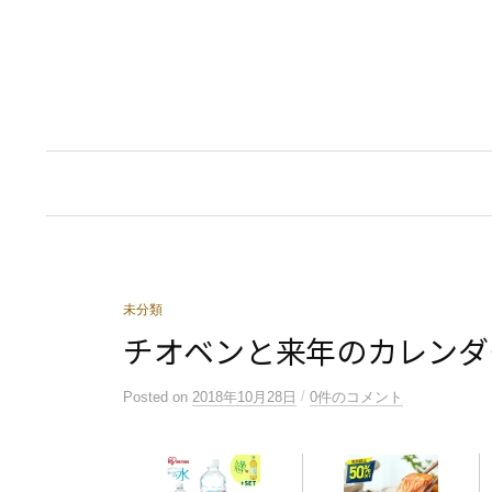
コ
ン
テ
ン
ツ
へ
ス
キ
ッ
プ
未分類
チオベンと来年のカレンダ
/
Posted
on
2018年10月28日
0件のコメント