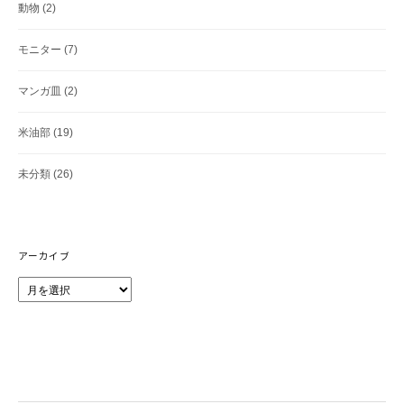
動物
(2)
モニター
(7)
マンガ皿
(2)
米油部
(19)
未分類
(26)
アーカイブ
ア
ー
カ
イ
ブ