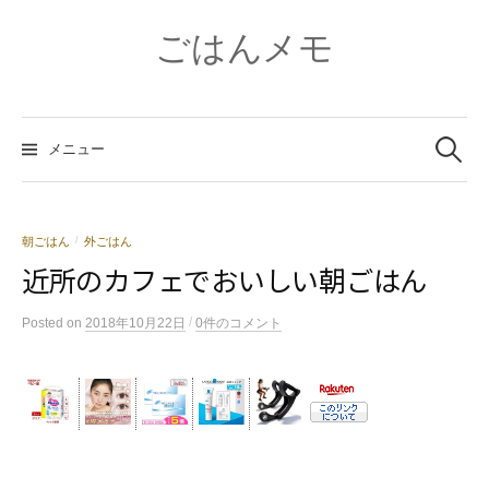
コ
ン
ごはんメモ
テ
ン
ツ
検
へ
索:
メニュー
ス
キ
ッ
プ
朝ごはん
外ごはん
/
近所のカフェでおいしい朝ごはん
/
Posted
on
2018年10月22日
0件のコメント