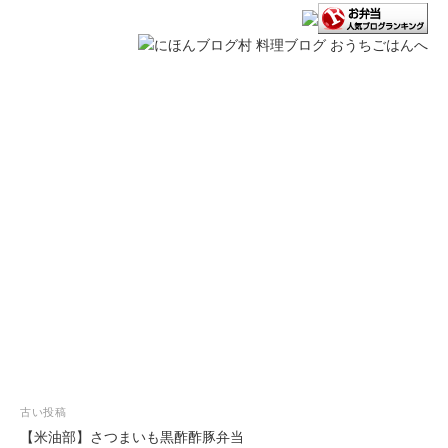
投
古い投稿
稿
【米油部】さつまいも黒酢酢豚弁当