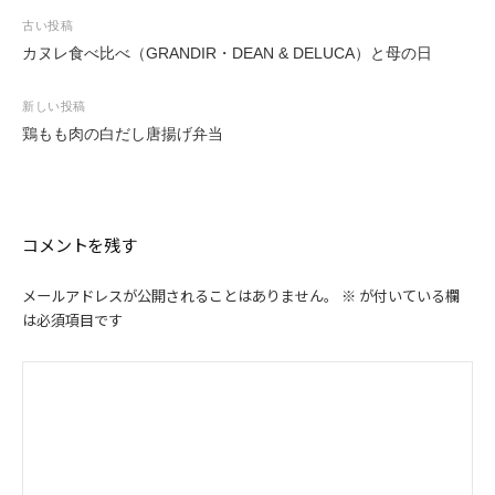
投
古い投稿
稿
カヌレ食べ比べ（GRANDIR・DEAN & DELUCA）と母の日
ナ
ビ
新しい投稿
ゲ
鶏もも肉の白だし唐揚げ弁当
ー
シ
ョ
ン
コメントを残す
メールアドレスが公開されることはありません。
※
が付いている欄
は必須項目です