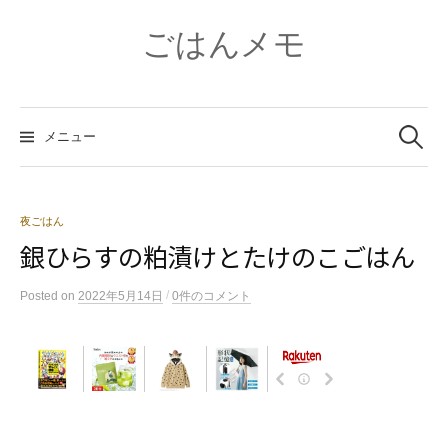
コ
ン
ごはんメモ
テ
ン
ツ
検
へ
索:
メニュー
ス
キ
ッ
プ
夜ごはん
銀ひらすの粕漬けとたけのこごはん
/
Posted
on
2022年5月14日
0件のコメント