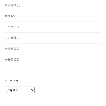
展示情報
(3)
動物
(2)
モニター
(7)
マンガ皿
(2)
米油部
(19)
未分類
(26)
アーカイブ
ア
ー
カ
イ