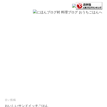
投
古い投稿
稿
おいしいサンドイッチごはん