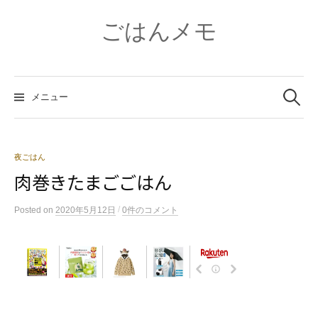
コ
ン
ごはんメモ
テ
ン
ツ
検
へ
索:
メニュー
ス
キ
ッ
プ
夜ごはん
肉巻きたまごごはん
/
Posted
on
2020年5月12日
0件のコメント