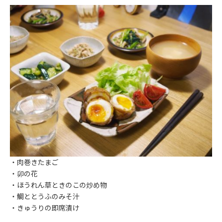
・肉巻きたまご
・卯の花
・ほうれん草ときのこの炒め物
・鯛ととうふのみそ汁
・きゅうりの即席漬け