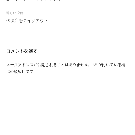
ナ
ビ
新しい投稿
ゲ
ペタ弁をテイクアウト
ー
シ
ョ
ン
コメントを残す
メールアドレスが公開されることはありません。
※
が付いている欄
は必須項目です