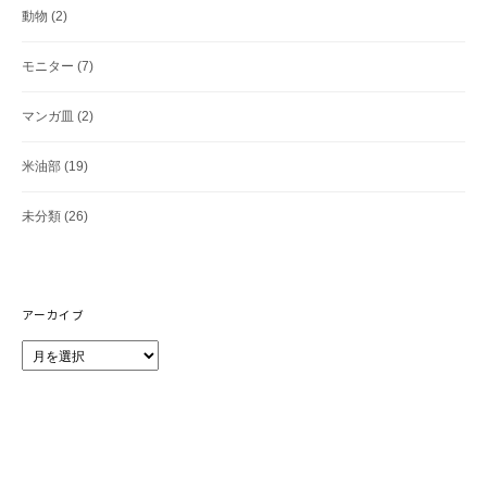
動物
(2)
モニター
(7)
マンガ皿
(2)
米油部
(19)
未分類
(26)
アーカイブ
ア
ー
カ
イ
ブ