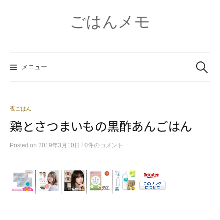
コ
ン
ごはんメモ
テ
ン
ツ
検
へ
索:
メニュー
ス
キ
ッ
プ
夜ごはん
鶏とさつまいもの黒酢あんごはん
/
Posted
on
2019年3月10日
0件のコメント