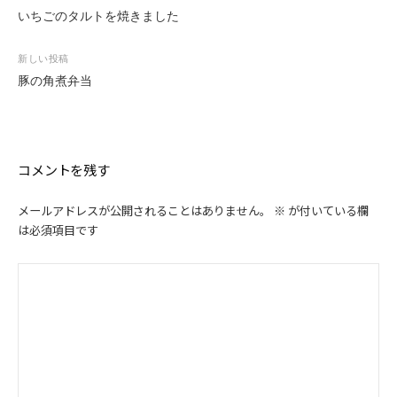
稿
いちごのタルトを焼きました
ナ
ビ
新しい投稿
ゲ
豚の角煮弁当
ー
シ
ョ
ン
コメントを残す
メールアドレスが公開されることはありません。
※
が付いている欄
は必須項目です