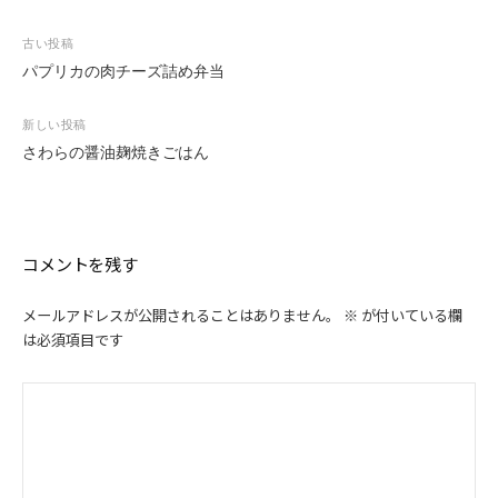
投
古い投稿
稿
パプリカの肉チーズ詰め弁当
ナ
ビ
新しい投稿
ゲ
さわらの醤油麹焼きごはん
ー
シ
ョ
ン
コメントを残す
メールアドレスが公開されることはありません。
※
が付いている欄
は必須項目です