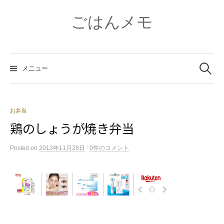
コ
ン
ごはんメモ
テ
ン
ツ
検
へ
索:
メニュー
ス
キ
ッ
プ
お弁当
鶏のしょうが焼き弁当
/
Posted
on
2013年11月28日
0件のコメント