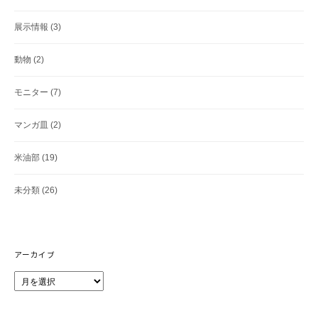
展示情報
(3)
動物
(2)
モニター
(7)
マンガ皿
(2)
米油部
(19)
未分類
(26)
アーカイブ
ア
ー
カ
イ