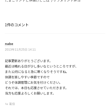
ゲ
ー
シ
ョ
ン
1件のコメント
nabe
2013年11月25日 14:11
記事更新ありがとうございます。
最近は晴れる日が少し多いなというところですが、
また12月になると急に寒くなりそうですね。
体調を崩しやすい季節ですので
どうぞ体調管理にお気を付けください。
それでは、本日も応援させていただきます。
当方も応援よろしくお願いします。
返信