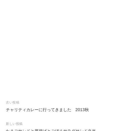
投
古い投稿
稿
チャリティカレーに行ってきました 2013秋
ナ
ビ
新しい投稿
たまごサンドと厚揚げとごぼうサラダサンド弁当