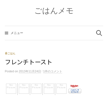
コ
ン
ごはんメモ
テ
ン
ツ
検
へ
索:
メニュー
ス
キ
ッ
プ
昼ごはん
フレンチトースト
/
Posted
on
2013年11月24日
1件のコメント