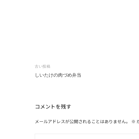
投
古い投稿
稿
しいたけの肉づめ弁当
ナ
ビ
ゲ
コメントを残す
ー
シ
メールアドレスが公開されることはありません。
※
ョ
ン