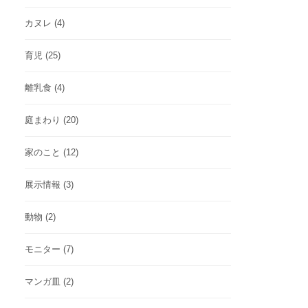
カヌレ
(4)
育児
(25)
離乳食
(4)
庭まわり
(20)
家のこと
(12)
展示情報
(3)
動物
(2)
モニター
(7)
マンガ皿
(2)