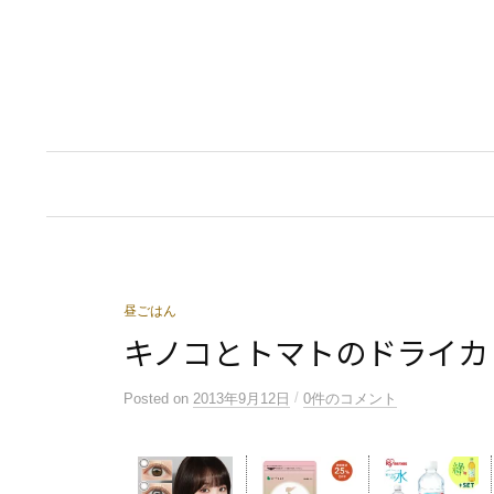
コ
ン
テ
ン
ツ
へ
ス
キ
ッ
プ
昼ごはん
キノコとトマトのドライカ
/
Posted
on
2013年9月12日
0件のコメント