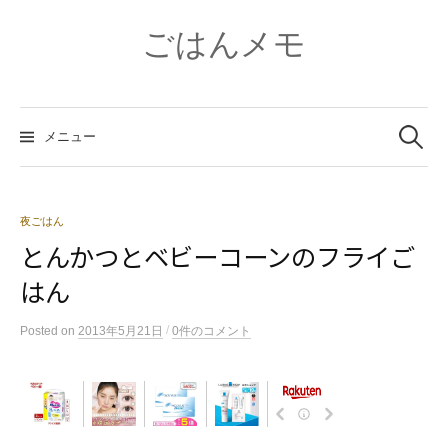
コ
ン
ごはんメモ
テ
ン
ツ
検
へ
索:
メニュー
ス
キ
ッ
プ
夜ごはん
とんかつとベビーコーンのフライご
はん
/
Posted
on
2013年5月21日
0件のコメント