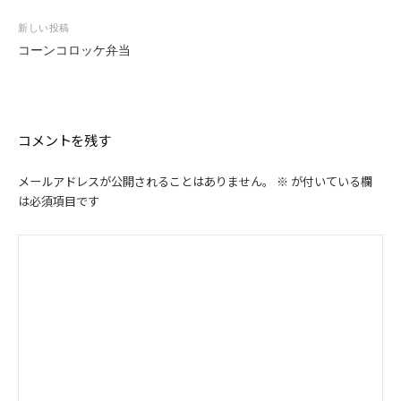
ナ
ビ
新しい投稿
ゲ
コーンコロッケ弁当
ー
シ
ョ
ン
コメントを残す
メールアドレスが公開されることはありません。
※
が付いている欄
は必須項目です