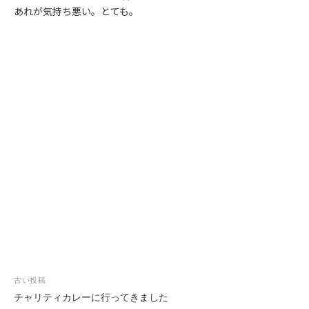
あれが気持ち悪い。とても。
投
古い投稿
稿
チャリティカレーに行ってきました