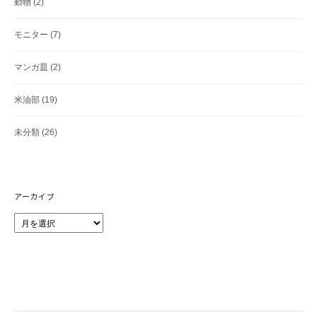
動物
(2)
モニター
(7)
マンガ皿
(2)
米油部
(19)
未分類
(26)
アーカイブ
ア
ー
カ
イ
ブ