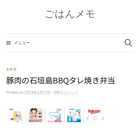
コ
ン
ごはんメモ
テ
ン
ツ
検
へ
索:
メニュー
ス
キ
ッ
プ
お弁当
豚肉の石垣島BBQタレ焼き弁当
/
Posted
on
2013年2月27日
0件のコメント