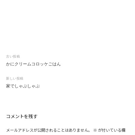
投
古い投稿
稿
かにクリームコロッケごはん
ナ
ビ
新しい投稿
ゲ
家でしゃぶしゃぶ
ー
シ
ョ
ン
コメントを残す
メールアドレスが公開されることはありません。
※
が付いている欄