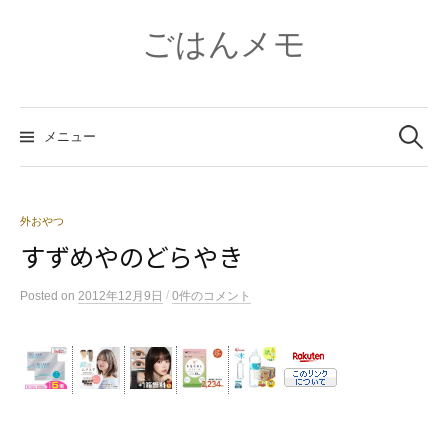
コ
ン
ごはんメモ
テ
ン
ツ
検
へ
索:
メニュー
ス
キ
ッ
プ
外おやつ
すずめやのどらやき
/
Posted
on
2012年12月9日
0件のコメント