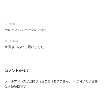
投
古い投稿
稿
カレーとハンバーグのごはん
ナ
ビ
新しい投稿
ゲ
箸置きいろいろ買いました
ー
シ
ョ
ン
コメントを残す
メールアドレスが公開されることはありません。
※
が付いている欄
は必須項目です