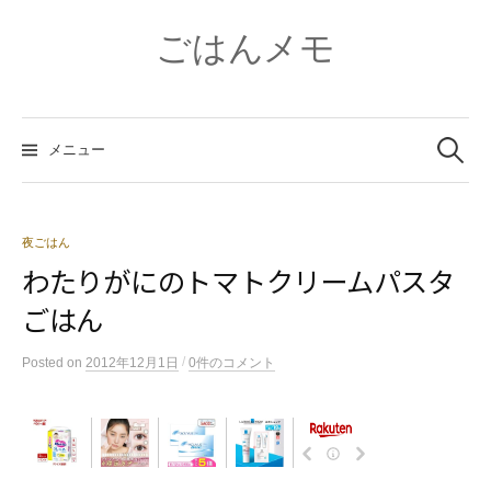
コ
ン
ごはんメモ
テ
ン
ツ
検
へ
索:
メニュー
ス
キ
ッ
プ
夜ごはん
わたりがにのトマトクリームパスタ
ごはん
/
Posted
on
2012年12月1日
0件のコメント