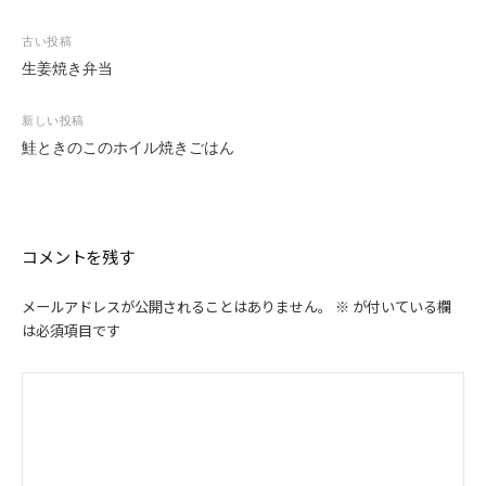
投
古い投稿
稿
生姜焼き弁当
ナ
ビ
新しい投稿
ゲ
鮭ときのこのホイル焼きごはん
ー
シ
ョ
ン
コメントを残す
メールアドレスが公開されることはありません。
※
が付いている欄
は必須項目です