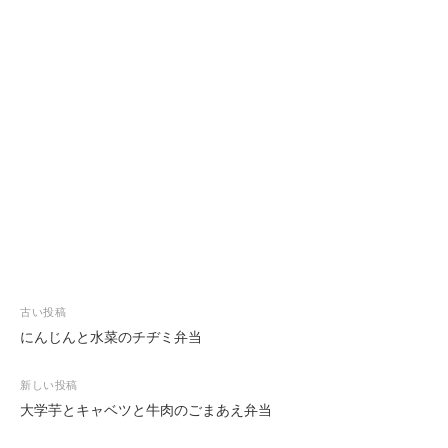
投
古い投稿
稿
にんじんと水菜のチヂミ弁当
ナ
ビ
新しい投稿
ゲ
大学芋とキャベツと牛肉のごまあえ弁当
ー