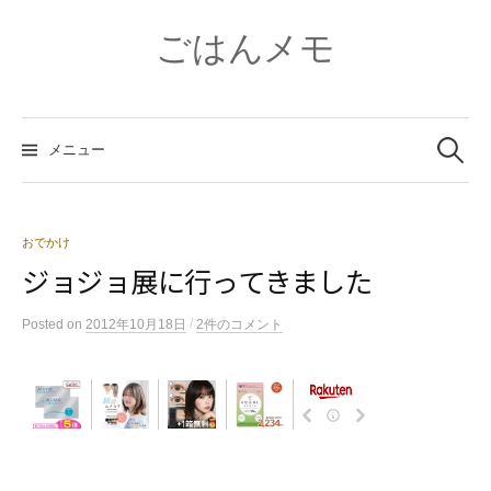
コ
ン
ごはんメモ
テ
ン
ツ
検
へ
索:
メニュー
ス
キ
ッ
プ
おでかけ
ジョジョ展に行ってきました
/
Posted
on
2012年10月18日
2件のコメント