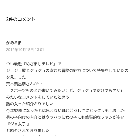
シ
ョ
ン
2件のコメント
かみYま
2012年10月18日 13:01
つい最近『めざましテレビ』で
ジョジョ展とジョジョの奇妙な冒険の魅力について特集をしていたの
を見ました
荒木飛呂彦さんが…
「スポーツものとか書いてみたいけど、ジョジョでだけでもアリ」
みたいなコメントをしていたと思う
熱の入った紹介ぶりでした
今年52歳になったとは思えないほど若々しさにビックリもしました
男の子向けの内容とはウラハラに女の子にも熱狂的なファンが多い
『ジョ女子 』
と紹介されておりました