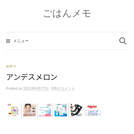
コ
ン
ごはんメモ
テ
ン
ツ
検
へ
索:
メニュー
ス
キ
ッ
プ
おやつ
アンデスメロン
/
Posted
on
2012年6月27日
0件のコメント