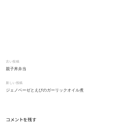
投
古い投稿
稿
親子丼弁当
ナ
ビ
新しい投稿
ゲ
ジェノベーゼとえびのガーリックオイル煮
ー
シ
ョ
ン
コメントを残す