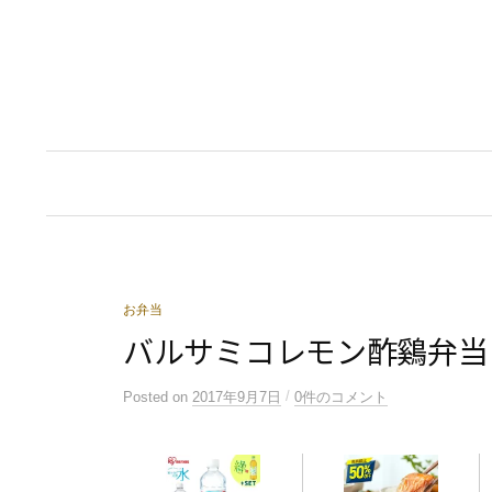
コ
ン
テ
ン
ツ
へ
ス
キ
ッ
プ
お弁当
バルサミコレモン酢鷄弁当
/
Posted
on
2017年9月7日
0件のコメント