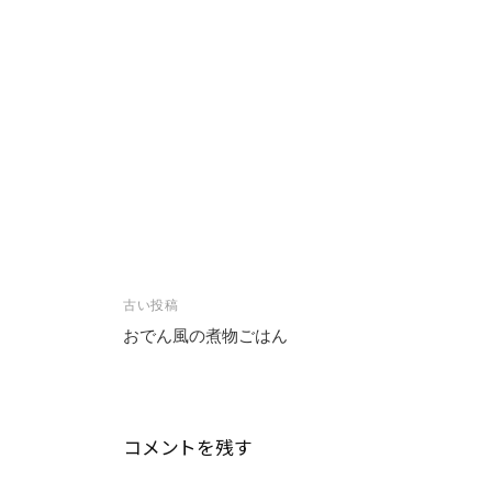
投
古い投稿
稿
おでん風の煮物ごはん
ナ
ビ
ゲ
コメントを残す
ー
シ