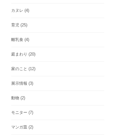
カヌレ
(4)
育児
(25)
離乳食
(4)
庭まわり
(20)
家のこと
(12)
展示情報
(3)
動物
(2)
モニター
(7)
マンガ皿
(2)