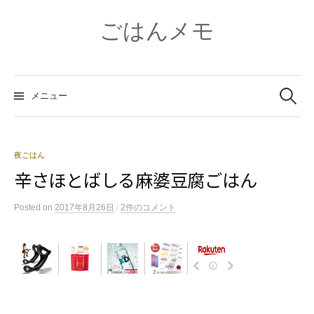
コ
ン
ごはんメモ
テ
ン
ツ
検
へ
索:
メニュー
ス
キ
ッ
プ
夜ごはん
辛さほとばしる麻婆豆腐ごはん
/
Posted
on
2017年8月26日
2件のコメント