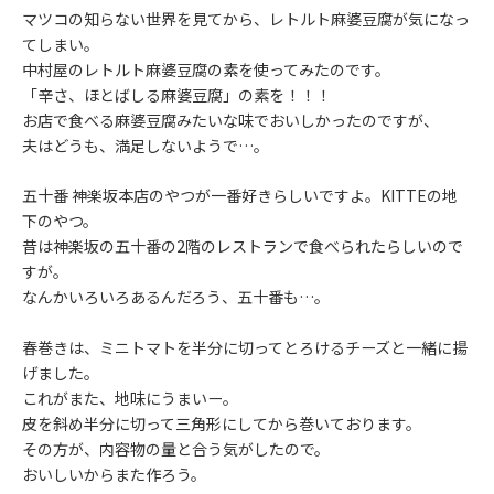
マツコの知らない世界を見てから、レトルト麻婆豆腐が気になっ
てしまい。
中村屋のレトルト麻婆豆腐の素を使ってみたのです。
「辛さ、ほとばしる麻婆豆腐」の素を！！！
お店で食べる麻婆豆腐みたいな味でおいしかったのですが、
夫はどうも、満足しないようで…。
五十番 神楽坂本店のやつが一番好きらしいですよ。KITTEの地
下のやつ。
昔は神楽坂の五十番の2階のレストランで食べられたらしいので
すが。
なんかいろいろあるんだろう、五十番も…。
春巻きは、ミニトマトを半分に切ってとろけるチーズと一緒に揚
げました。
これがまた、地味にうまいー。
皮を斜め半分に切って三角形にしてから巻いております。
その方が、内容物の量と合う気がしたので。
おいしいからまた作ろう。