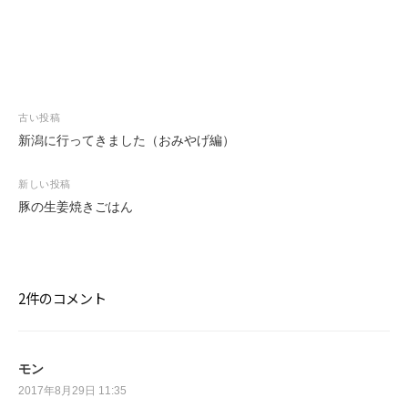
投
古い投稿
稿
新潟に行ってきました（おみやげ編）
ナ
ビ
新しい投稿
ゲ
豚の生姜焼きごはん
ー
シ
ョ
ン
2件のコメント
モン
2017年8月29日 11:35