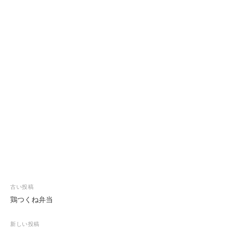
投
古い投稿
稿
鶏つくね弁当
ナ
ビ
新しい投稿