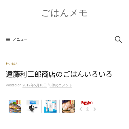
コ
ン
ごはんメモ
テ
ン
ツ
検
へ
索:
メニュー
ス
キ
ッ
プ
外ごはん
遠藤利三郎商店のごはんいろいろ
/
Posted
on
2012年5月18日
0件のコメント