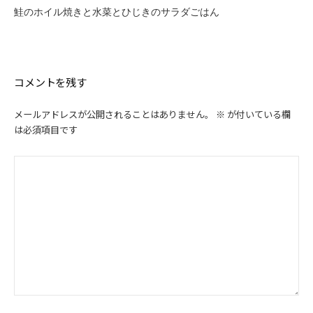
ゲ
鮭のホイル焼きと水菜とひじきのサラダごはん
ー
シ
ョ
ン
コメントを残す
メールアドレスが公開されることはありません。
※
が付いている欄
は必須項目です