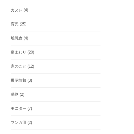
カヌレ
(4)
育児
(25)
離乳食
(4)
庭まわり
(20)
家のこと
(12)
展示情報
(3)
動物
(2)
モニター
(7)
マンガ皿
(2)