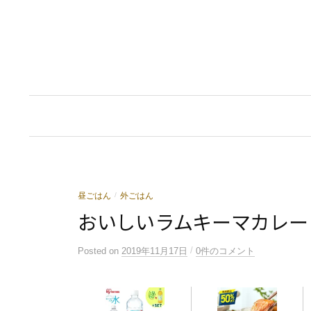
コ
ン
テ
ン
ツ
へ
ス
キ
ッ
プ
昼ごはん
外ごはん
/
おいしいラムキーマカレー
/
Posted
on
2019年11月17日
0件のコメント