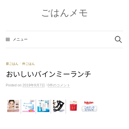
コ
ン
ごはんメモ
テ
ン
ツ
検
へ
索:
メニュー
ス
キ
ッ
プ
昼ごはん
外ごはん
/
おいしいバインミーランチ
/
Posted
on
2019年9月7日
0件のコメント