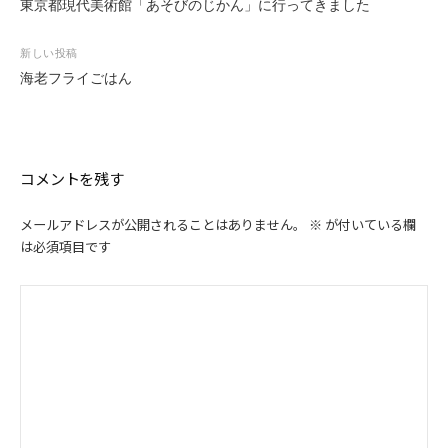
稿
東京都現代美術館「あそびのじかん」に行ってきました
ナ
ビ
新しい投稿
ゲ
海老フライごはん
ー
シ
ョ
ン
コメントを残す
メールアドレスが公開されることはありません。
※
が付いている欄
は必須項目です