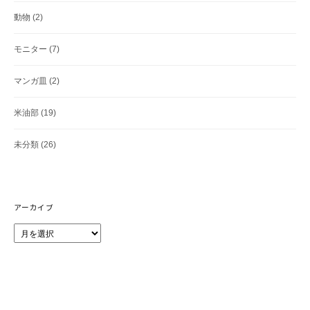
動物
(2)
モニター
(7)
マンガ皿
(2)
米油部
(19)
未分類
(26)
アーカイブ
ア
ー
カ
イ
ブ