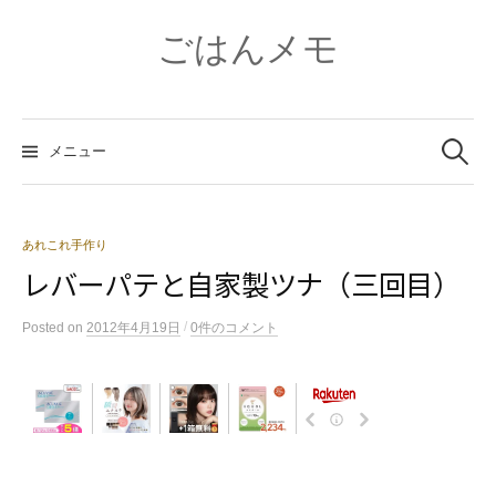
コ
ン
ごはんメモ
テ
ン
ツ
検
へ
索:
メニュー
ス
キ
ッ
プ
あれこれ手作り
レバーパテと自家製ツナ（三回目）
/
Posted
on
2012年4月19日
0件のコメント