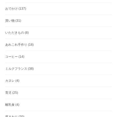
おでかけ
(137)
買い物
(31)
いただきもの
(8)
あれこれ手作り
(18)
コーヒー
(14)
ミルクフランス
(38)
カヌレ
(4)
育児
(25)
離乳食
(4)
庭まわり
(20)