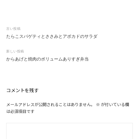
投
古い投稿
稿
たらこスパゲティとささみとアボカドのサラダ
ナ
ビ
新しい投稿
ゲ
からあげと焼肉のボリュームありすぎ弁当
ー
シ
ョ
ン
コメントを残す
メールアドレスが公開されることはありません。
※
が付いている欄
は必須項目です