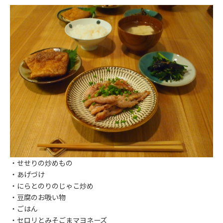
・せせりの炒めもの
・あげづけ
・にらとのりのじゃこ炒め
・豆腐のお吸い物
・ごはん
・セロリとみそごまマヨネーズ