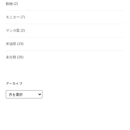
動物
(2)
モニター
(7)
マンガ皿
(2)
米油部
(19)
未分類
(26)
アーカイブ
ア
ー
カ
イ
ブ