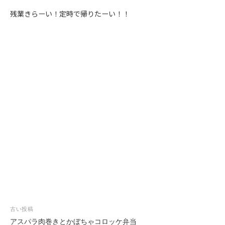
残業きらーい！定時で帰りたーい！！
投
古い投稿
稿
アスパラ肉巻きとかぼちゃコロッケ弁当