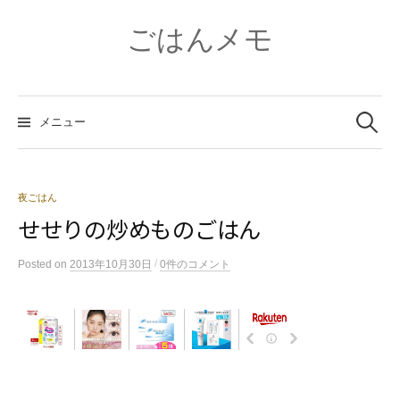
コ
ン
ごはんメモ
テ
ン
ツ
検
へ
索:
メニュー
ス
キ
ッ
プ
夜ごはん
せせりの炒めものごはん
/
Posted
on
2013年10月30日
0件のコメント