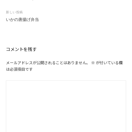
ナ
ビ
新しい投稿
ゲ
いかの唐揚げ弁当
ー
シ
ョ
ン
コメントを残す
メールアドレスが公開されることはありません。
※
が付いている欄
は必須項目です