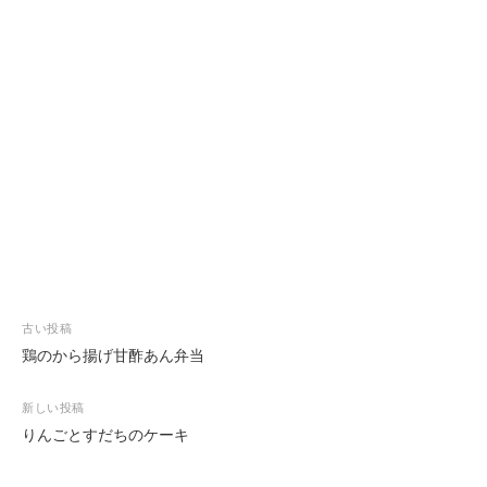
投
古い投稿
稿
鶏のから揚げ甘酢あん弁当
ナ
ビ
新しい投稿
ゲ
りんごとすだちのケーキ
ー