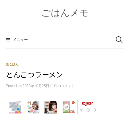
コ
ン
ごはんメモ
テ
ン
ツ
検
へ
索:
メニュー
ス
キ
ッ
プ
昼ごはん
とんこつラーメン
/
Posted
on
2013年10月25日
1件のコメント