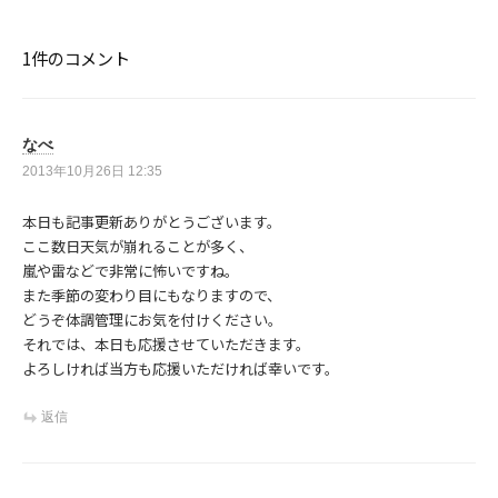
シ
ョ
ン
1件のコメント
なべ
2013年10月26日 12:35
本日も記事更新ありがとうございます。
ここ数日天気が崩れることが多く、
嵐や雷などで非常に怖いですね。
また季節の変わり目にもなりますので、
どうぞ体調管理にお気を付けください。
それでは、本日も応援させていただきます。
よろしければ当方も応援いただければ幸いです。
返信