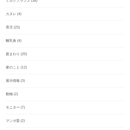
ミルクフランス
(38)
カヌレ
(4)
育児
(25)
離乳食
(4)
庭まわり
(20)
家のこと
(12)
展示情報
(3)
動物
(2)
モニター
(7)
マンガ皿
(2)