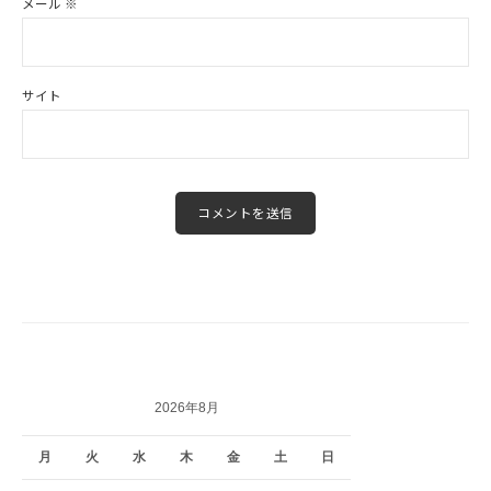
メール
※
サイト
2026年8月
月
火
水
木
金
土
日