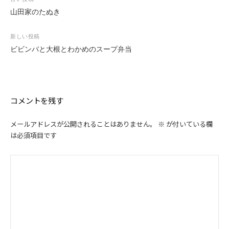
投
稿
山田家のたぬき
ナ
ビ
新しい投稿
ゲ
ビビンバと大根とわかめのスープ弁当
ー
シ
ョ
ン
コメントを残す
メールアドレスが公開されることはありません。
※
が付いている欄
は必須項目です