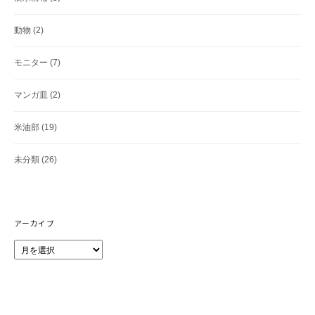
動物
(2)
モニター
(7)
マンガ皿
(2)
米油部
(19)
未分類
(26)
アーカイブ
ア
ー
カ
イ
ブ