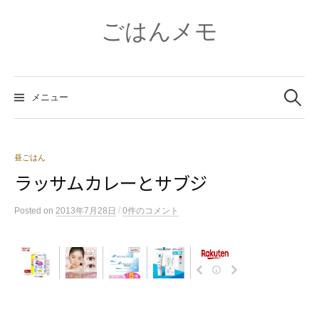
コ
ン
ごはんメモ
テ
ン
ツ
検
へ
索:
メニュー
ス
キ
ッ
プ
昼ごはん
ラッサムカレーとサブジ
/
Posted
on
2013年7月28日
0件のコメント