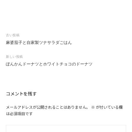
投
古い投稿
稿
麻婆茄子と自家製ツナサラダごはん
ナ
ビ
新しい投稿
ゲ
ぽんかんドーナツとホワイトチョコのドーナツ
ー
シ
ョ
ン
コメントを残す
メールアドレスが公開されることはありません。
※
が付いている欄
は必須項目です