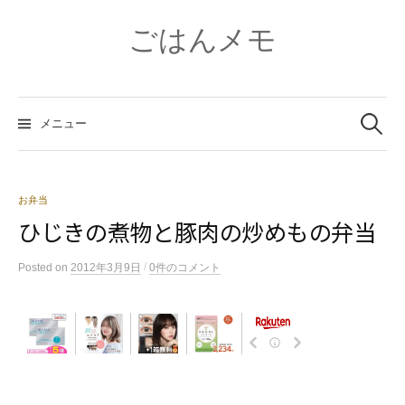
コ
ン
ごはんメモ
テ
ン
ツ
検
へ
索:
メニュー
ス
キ
ッ
プ
お弁当
ひじきの煮物と豚肉の炒めもの弁当
/
Posted
on
2012年3月9日
0件のコメント