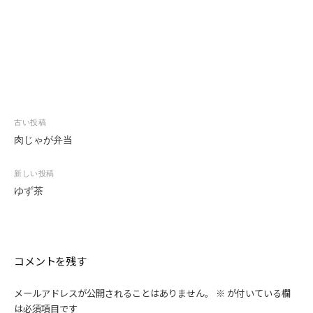
投
古い投稿
稿
肉じゃが弁当
ナ
ビ
新しい投稿
ゲ
ゆず茶
ー
シ
ョ
ン
コメントを残す
メールアドレスが公開されることはありません。
※
が付いている欄
は必須項目です