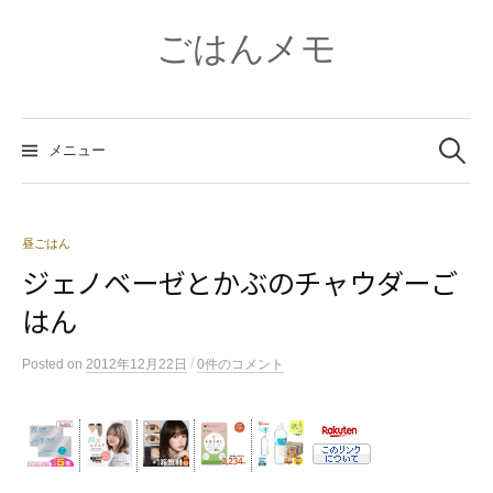
コ
ン
ごはんメモ
テ
ン
ツ
検
へ
索:
メニュー
ス
キ
ッ
プ
昼ごはん
ジェノベーゼとかぶのチャウダーご
はん
/
Posted
on
2012年12月22日
0件のコメント