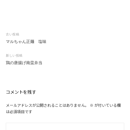
投
古い投稿
稿
マルちゃん正麺 塩味
ナ
ビ
新しい投稿
ゲ
鶏の唐揚げ南蛮弁当
ー
シ
ョ
ン
コメントを残す
メールアドレスが公開されることはありません。
※
が付いている欄
は必須項目です