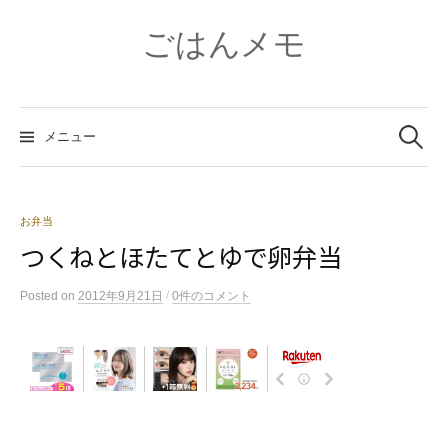
コ
ン
ごはんメモ
テ
ン
ツ
検
へ
索:
メニュー
ス
キ
ッ
プ
お弁当
つくねとほたてとゆで卵弁当
/
Posted
on
2012年9月21日
0件のコメント