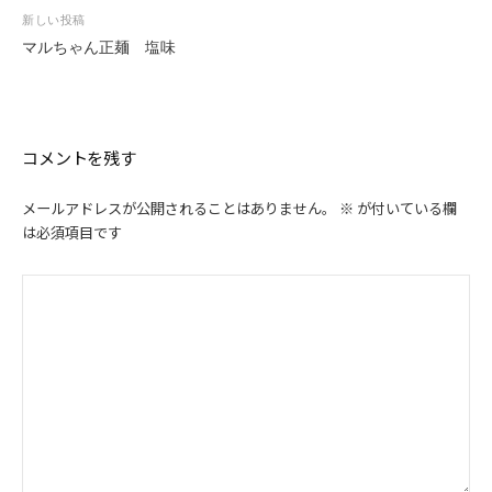
ビ
新しい投稿
ゲ
マルちゃん正麺 塩味
ー
シ
ョ
ン
コメントを残す
メールアドレスが公開されることはありません。
※
が付いている欄
は必須項目です