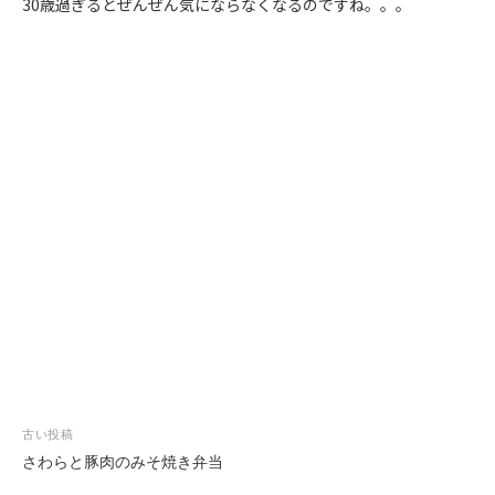
30歳過ぎるとぜんぜん気にならなくなるのですね。。。
投
古い投稿
稿
さわらと豚肉のみそ焼き弁当
ナ