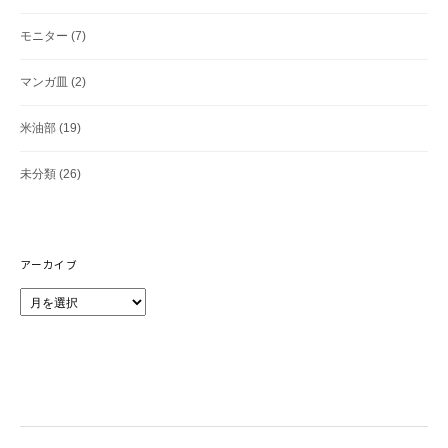
モニター
(7)
マンガ皿
(2)
米油部
(19)
未分類
(26)
アーカイブ
ア
ー
カ
イ
ブ