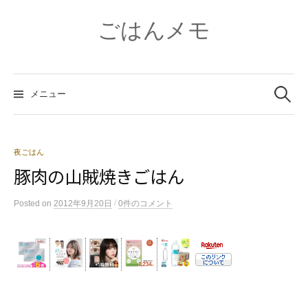
コ
ン
ごはんメモ
テ
ン
ツ
検
へ
索:
メニュー
ス
キ
ッ
プ
夜ごはん
豚肉の山賊焼きごはん
/
Posted
on
2012年9月20日
0件のコメント