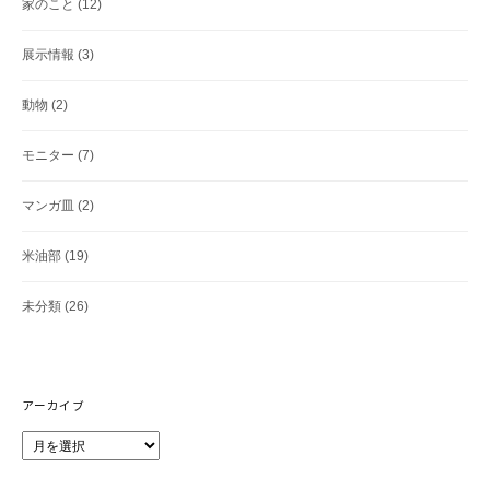
家のこと
(12)
展示情報
(3)
動物
(2)
モニター
(7)
マンガ皿
(2)
米油部
(19)
未分類
(26)
アーカイブ
ア
ー
カ