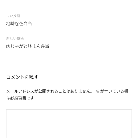
投
古い投稿
稿
地味な色弁当
ナ
ビ
新しい投稿
ゲ
肉じゃがと豚まん弁当
ー
シ
ョ
ン
コメントを残す
メールアドレスが公開されることはありません。
※
が付いている欄
は必須項目です