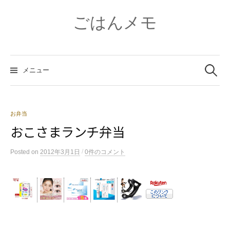
コ
ン
ごはんメモ
テ
ン
ツ
検
へ
索:
メニュー
ス
キ
ッ
プ
お弁当
おこさまランチ弁当
/
Posted
on
2012年3月1日
0件のコメント