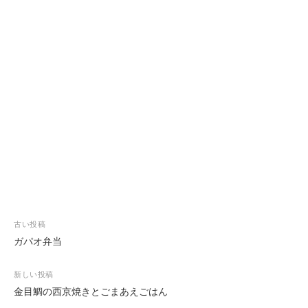
投
古い投稿
稿
ガパオ弁当
ナ
ビ
新しい投稿
ゲ
金目鯛の西京焼きとごまあえごはん