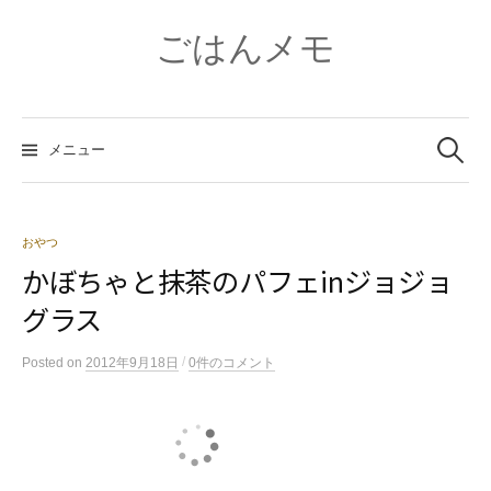
コ
ン
ごはんメモ
テ
ン
ツ
検
へ
索:
メニュー
ス
キ
ッ
プ
おやつ
かぼちゃと抹茶のパフェinジョジョ
グラス
/
Posted
on
2012年9月18日
0件のコメント