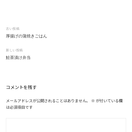
投
古い投稿
稿
厚揚げの蒲焼きごはん
ナ
ビ
新しい投稿
ゲ
鮭茶漬け弁当
ー
シ
ョ
ン
コメントを残す
メールアドレスが公開されることはありません。
※
が付いている欄
は必須項目です