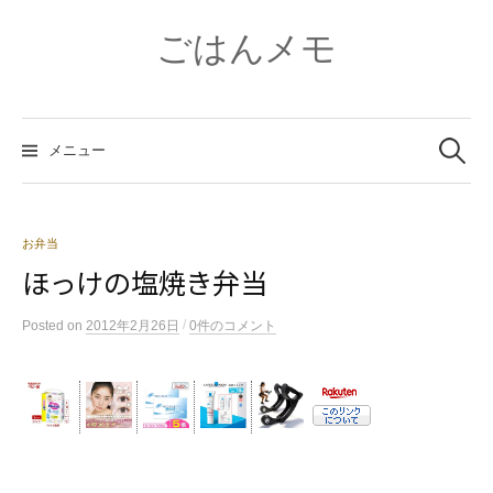
コ
ン
ごはんメモ
テ
ン
ツ
検
へ
索:
メニュー
ス
キ
ッ
プ
お弁当
ほっけの塩焼き弁当
/
Posted
on
2012年2月26日
0件のコメント