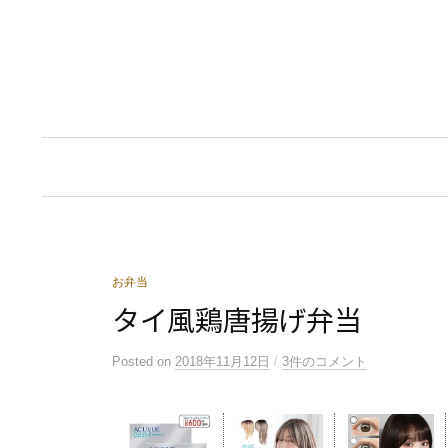
コ
ン
テ
ン
ツ
へ
ス
キ
ッ
プ
お弁当
タイ風鶏唐揚げ弁当
/
Posted
on
2018年11月12日
3件のコメント