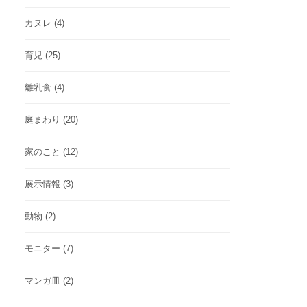
カヌレ
(4)
育児
(25)
離乳食
(4)
庭まわり
(20)
家のこと
(12)
展示情報
(3)
動物
(2)
モニター
(7)
マンガ皿
(2)