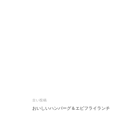
投
古い投稿
稿
おいしいハンバーグ＆エビフライランチ
ナ
ビ