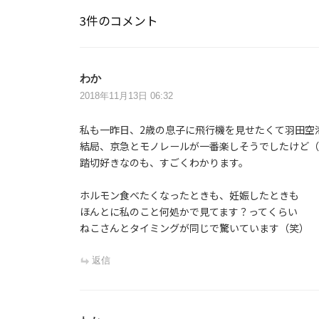
ゲ
3件のコメント
ー
シ
ョ
わか
ン
2018年11月13日 06:32
私も一昨日、2歳の息子に飛行機を見せたくて羽田空
結局、京急とモノレールが一番楽しそうでしたけど（
踏切好きなのも、すごくわかります。
ホルモン食べたくなったときも、妊娠したときも
ほんとに私のこと何処かで見てます？ってくらい
ねこさんとタイミングが同じで驚いています（笑）
返信