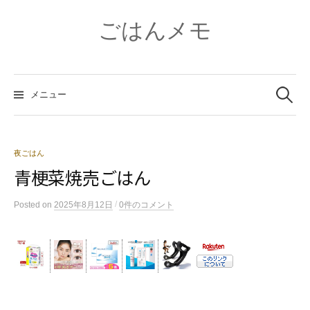
コ
ン
ごはんメモ
テ
ン
ツ
検
へ
索:
メニュー
ス
キ
ッ
プ
夜ごはん
青梗菜焼売ごはん
/
Posted
on
2025年8月12日
0件のコメント