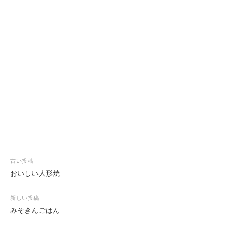
投
古い投稿
稿
おいしい人形焼
ナ
ビ
新しい投稿
ゲ
みそきんごはん
ー