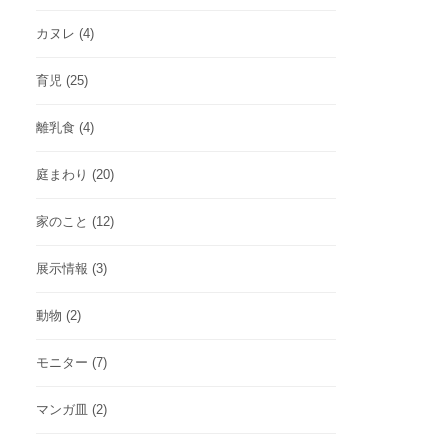
カヌレ
(4)
育児
(25)
離乳食
(4)
庭まわり
(20)
家のこと
(12)
展示情報
(3)
動物
(2)
モニター
(7)
マンガ皿
(2)