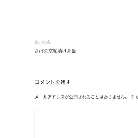
投
古い投稿
稿
さばの京粕漬け弁当
ナ
ビ
ゲ
コメントを残す
ー
シ
メールアドレスが公開されることはありません。
※
ョ
ン