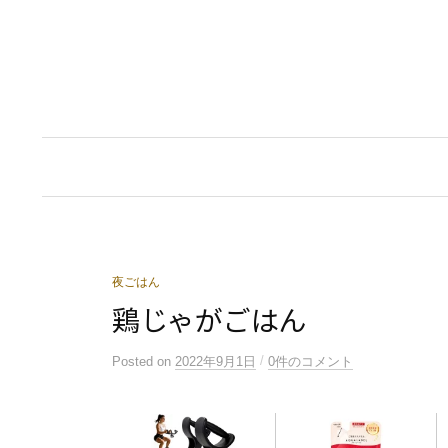
コ
ン
テ
ン
ツ
へ
ス
キ
ッ
プ
夜ごはん
鶏じゃがごはん
/
Posted
on
2022年9月1日
0件のコメント