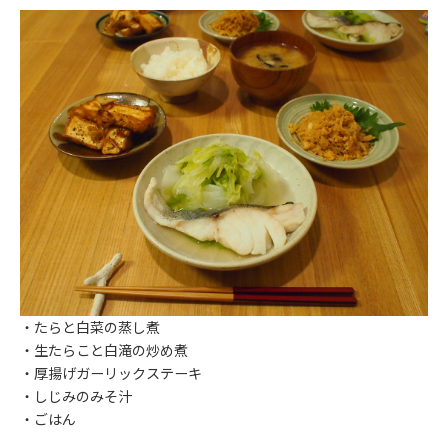
・たらと白菜の蒸し煮
・生たらこと白滝の炒め煮
・厚揚げガーリックステーキ
・しじみのみそ汁
・ごはん