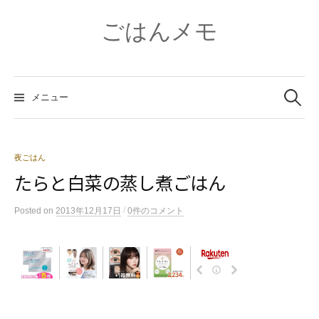
コ
ン
ごはんメモ
テ
ン
ツ
検
へ
索:
メニュー
ス
キ
ッ
プ
夜ごはん
たらと白菜の蒸し煮ごはん
/
Posted
on
2013年12月17日
0件のコメント