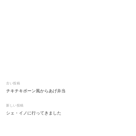
投
古い投稿
稿
チキチキボーン風からあげ弁当
ナ
ビ
新しい投稿
ゲ
シェ・イノに行ってきました
ー
シ
ョ