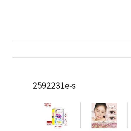
コ
ン
テ
ン
ツ
へ
ス
キ
ッ
プ
2592231e-s