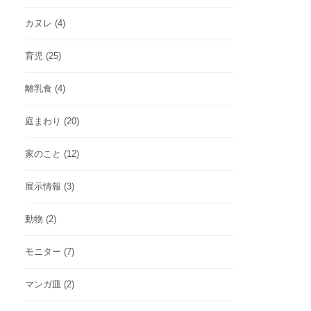
カヌレ
(4)
育児
(25)
離乳食
(4)
庭まわり
(20)
家のこと
(12)
展示情報
(3)
動物
(2)
モニター
(7)
マンガ皿
(2)