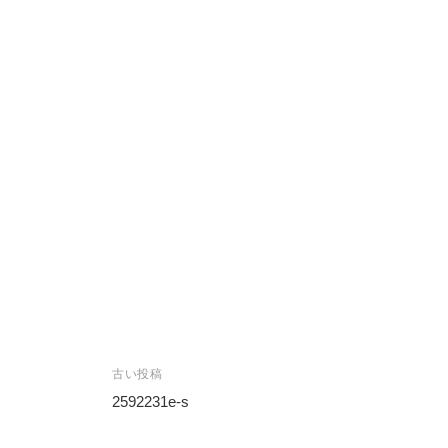
投
古い投稿
稿
2592231e-s
ナ