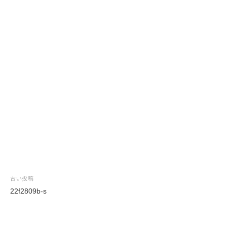
投
古い投稿
稿
22f2809b-s
ナ
ビ