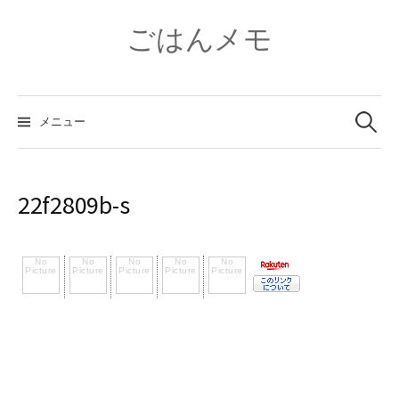
コ
ン
ごはんメモ
テ
ン
ツ
検
へ
索:
メニュー
ス
キ
ッ
プ
22f2809b-s