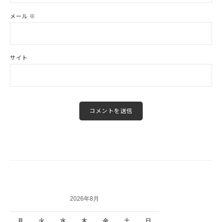
メール
※
サイト
2026年8月
月
火
水
木
金
土
日