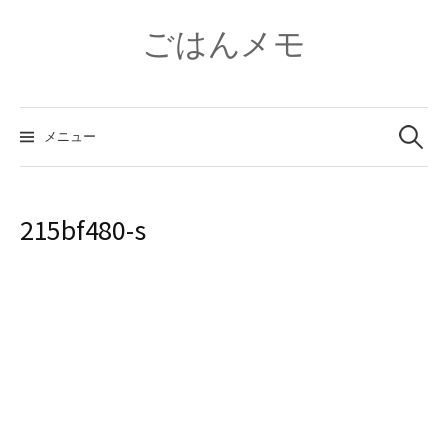
コ
ン
ごはんメモ
テ
ン
ツ
検
へ
索:
メニュー
ス
キ
ッ
プ
215bf480-s