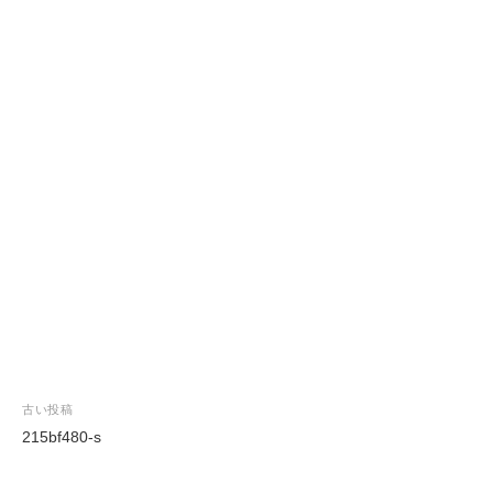
投
古い投稿
稿
215bf480-s
ナ
ビ