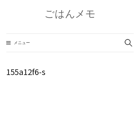
コ
ン
ごはんメモ
テ
ン
ツ
検
へ
索:
メニュー
ス
キ
ッ
プ
155a12f6-s