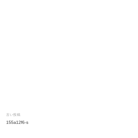
投
古い投稿
稿
155a12f6-s
ナ
ビ