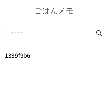
コ
ン
ごはんメモ
テ
ン
ツ
検
へ
索:
メニュー
ス
キ
ッ
プ
1339f9b6