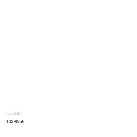
投
古い投稿
稿
1339f9b6
ナ
ビ