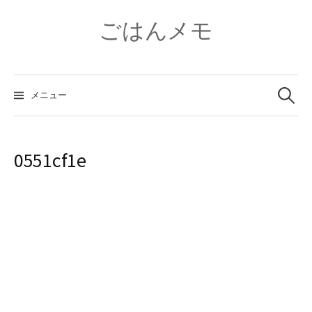
コ
ン
ごはんメモ
テ
ン
ツ
検
へ
索:
メニュー
ス
キ
ッ
プ
0551cf1e