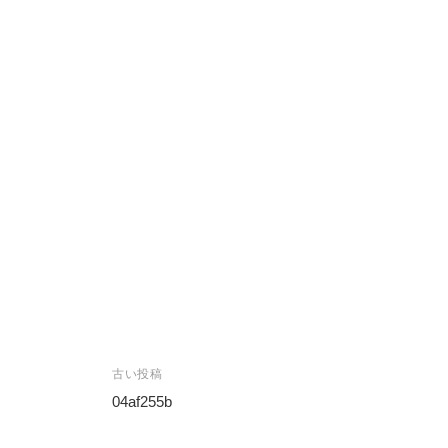
投
古い投稿
稿
04af255b
ナ