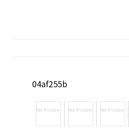
コ
ン
テ
ン
ツ
へ
ス
キ
ッ
プ
04af255b