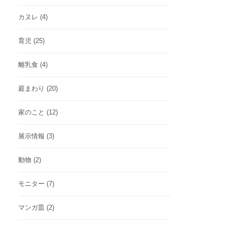
カヌレ
(4)
育児
(25)
離乳食
(4)
庭まわり
(20)
家のこと
(12)
展示情報
(3)
動物
(2)
モニター
(7)
マンガ皿
(2)